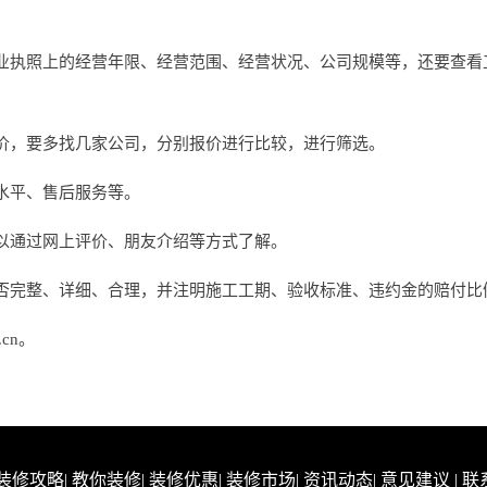
业执照上的经营年限、经营范围、经营状况、公司规模等，还要查看
价，要多找几家公司，分别报价进行比较，进行筛选。
水平、售后服务等。
以通过网上评价、朋友介绍等方式了解。
否完整、详细、合理，并注明施工工期、验收标准、违约金的赔付比
cn。
装修攻略
|
教你装修
|
装修优惠
|
装修市场
|
资讯动态
|
意见建议
|
联